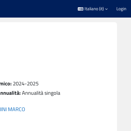
Italiano ‎(it)‎
Login
mico
:
2024-2025
nnualità
:
Annualità singola
NINI MARCO