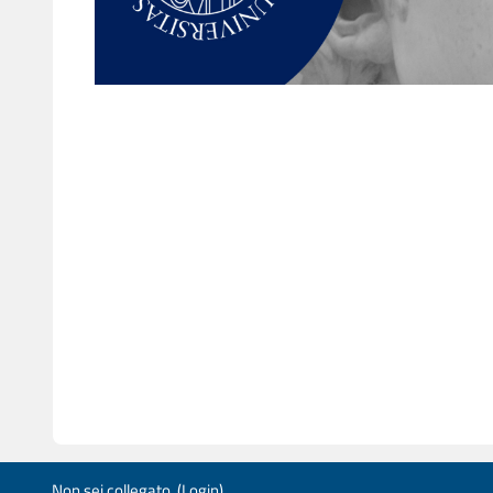
Non sei collegato. (
Login
)