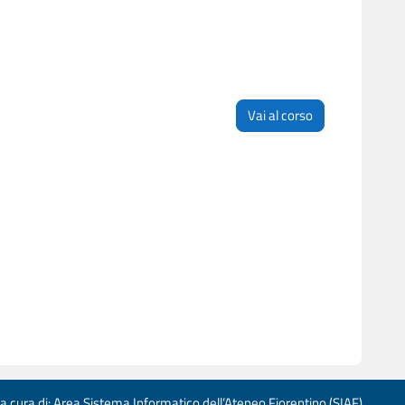
Vai al corso
 a cura di: Area Sistema Informatico dell’Ateneo Fiorentino (SIAF)