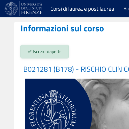
Vai al contenuto principale
Corsi di laurea e post laurea
H
Informazioni sul corso
Stato iscrizioni:
Iscrizioni aperte
B021281 (B178) - RISCHIO CLINI