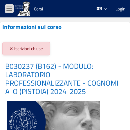
Vai al contenuto principale
Corsi
Login
Pannello laterale
Informazioni sul corso
Stato iscrizioni:
Iscrizioni chiuse
B030237 (B162) - MODULO:
LABORATORIO
PROFESSIONALIZZANTE - COGNOMI
A-O (PISTOIA) 2024-2025