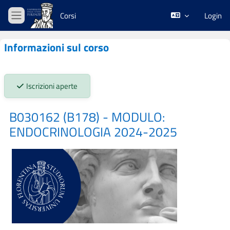
Vai al contenuto principale
Corsi
Login
Pannello laterale
Informazioni sul corso
Stato iscrizioni:
Iscrizioni aperte
B030162 (B178) - MODULO:
ENDOCRINOLOGIA 2024-2025