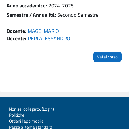
Anno accademico
:
2024-2025
Semestre / Annualità
:
Secondo Semestre
Docente:
MAGGI MARIO
Docente:
PERI ALESSANDRO
Vai al corso
Non sei collegato. (
Login
)
Politiche
Ottieni l'app mobile
Passa al tema standard