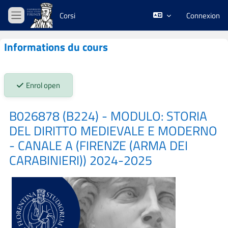
Passer au contenu principal
Corsi
Connexion
Panneau latéral
Informations du cours
Stato iscrizioni:
Enrol open
B026878 (B224) - MODULO: STORIA
DEL DIRITTO MEDIEVALE E MODERNO
- CANALE A (FIRENZE (ARMA DEI
CARABINIERI)) 2024-2025