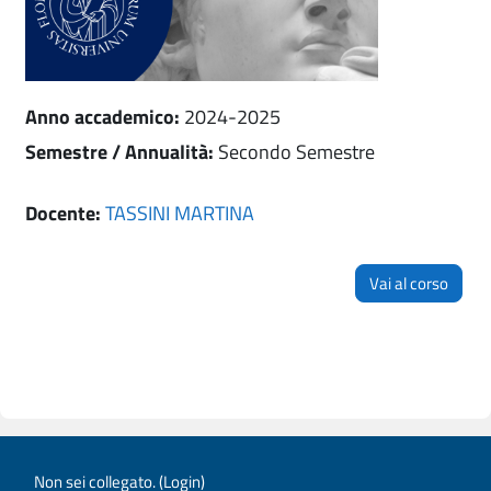
Anno accademico
:
2024-2025
Semestre / Annualità
:
Secondo Semestre
Docente:
TASSINI MARTINA
Vai al corso
Non sei collegato. (
Login
)