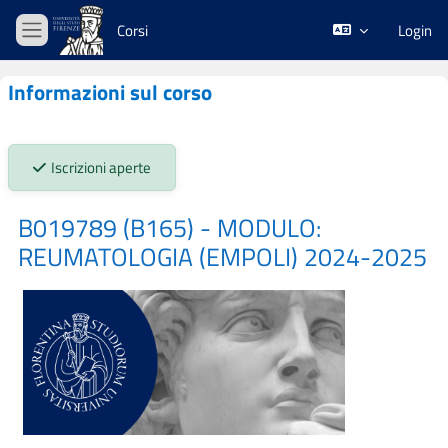
Vai al contenuto principale
Corsi
Login
Pannello laterale
Informazioni sul corso
Stato iscrizioni:
Iscrizioni aperte
B019789 (B165) - MODULO:
REUMATOLOGIA (EMPOLI) 2024-2025