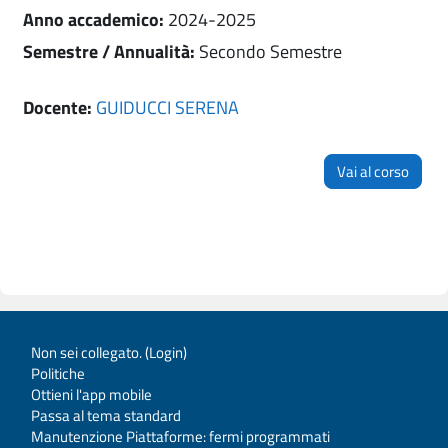
Anno accademico
:
2024-2025
Semestre / Annualità
:
Secondo Semestre
Docente:
GUIDUCCI SERENA
Vai al corso
Non sei collegato. (
Login
)
Politiche
Ottieni l'app mobile
Passa al tema standard
Manutenzione Piattaforme: fermi programmati