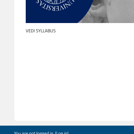
VEDI SYLLABUS
You are not logged in. (
Log in
)