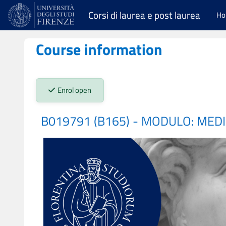
Skip to main content
Corsi di laurea e post laurea
H
Course information
Stato iscrizioni:
Enrol open
B019791 (B165) - MODULO: MEDIC