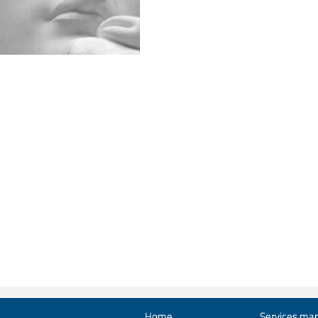
Home
Services man