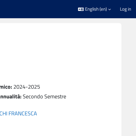
English ‎(en)‎
Log in
5
mico
:
2024-2025
nnualità
:
Secondo Semestre
CHI FRANCESCA