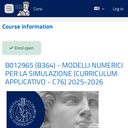
Skip to main content
Corsi
Log in
Side panel
Course information
Stato iscrizioni:
Enrol open
B012965 (B364) - MODELLI NUMERICI
PER LA SIMULAZIONE (CURRICULUM:
APPLICATIVO - C76) 2025-2026