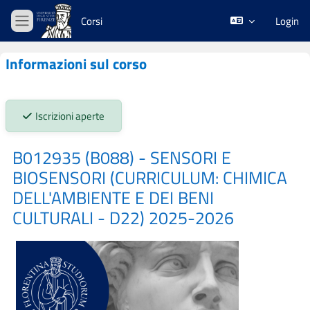
Vai al contenuto principale
Corsi
Login
Pannello laterale
Informazioni sul corso
Stato iscrizioni:
Iscrizioni aperte
B012935 (B088) - SENSORI E
BIOSENSORI (CURRICULUM: CHIMICA
DELL'AMBIENTE E DEI BENI
CULTURALI - D22) 2025-2026