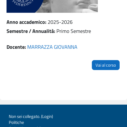
Anno accademico
:
2025-2026
Semestre / Annualità
:
Primo Semestre
Docente:
MARRAZZA GIOVANNA
Vai al corso
Non sei collegato. (
Login
)
Politiche