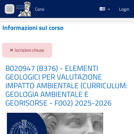
Vai al contenuto principale
Corsi
Login
Pannello laterale
Informazioni sul corso
Stato iscrizioni:
Iscrizioni chiuse
B020947 (B376) - ELEMENTI
GEOLOGICI PER VALUTAZIONE
IMPATTO AMBIENTALE (CURRICULUM:
GEOLOGIA AMBIENTALE E
GEORISORSE - F002) 2025-2026