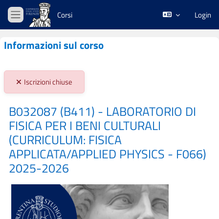
Vai al contenuto principale
Corsi
Login
Pannello laterale
Informazioni sul corso
Stato iscrizioni:
Iscrizioni chiuse
B032087 (B411) - LABORATORIO DI
FISICA PER I BENI CULTURALI
(CURRICULUM: FISICA
APPLICATA/APPLIED PHYSICS - F066)
2025-2026