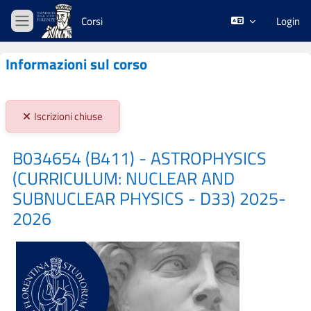
Vai al contenuto principale
Corsi
Login
Pannello laterale
Informazioni sul corso
Stato iscrizioni:
Iscrizioni chiuse
B034654 (B411) - ASTROPHYSICS
(CURRICULUM: NUCLEAR AND
SUBNUCLEAR PHYSICS - D33) 2025-
2026