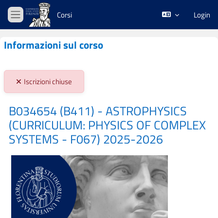
Vai al contenuto principale
Corsi
Login
Pannello laterale
Informazioni sul corso
Stato iscrizioni:
Iscrizioni chiuse
B034654 (B411) - ASTROPHYSICS
(CURRICULUM: PHYSICS OF COMPLEX
SYSTEMS - F067) 2025-2026