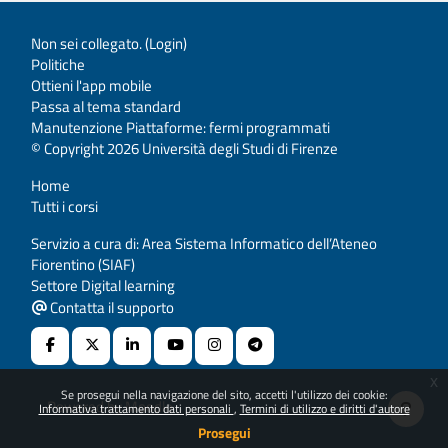
Non sei collegato. (
Login
)
Politiche
Ottieni l'app mobile
Passa al tema standard
Manutenzione Piattaforme: fermi programmati
© Copyright 2026 Università degli Studi di Firenze
Home
Tutti i corsi
Servizio a cura di: Area Sistema Informatico dell’Ateneo
Fiorentino (SIAF)
Settore Digital learning
Contatta il supporto
x
Se prosegui nella navigazione del sito, accetti l'utilizzo dei cookie:
Powered by
Moodle
Informativa trattamento dati personali
Termini di utilizzo e diritti d'autore
Prosegui