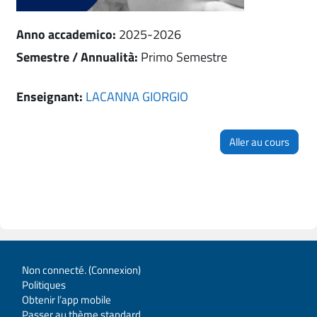
Anno accademico
:
2025-2026
Semestre / Annualità
:
Primo Semestre
Enseignant:
LACANNA GIORGIO
Aller au cours
Non connecté. (
Connexion
)
Politiques
Obtenir l’app mobile
Passer au thème standard