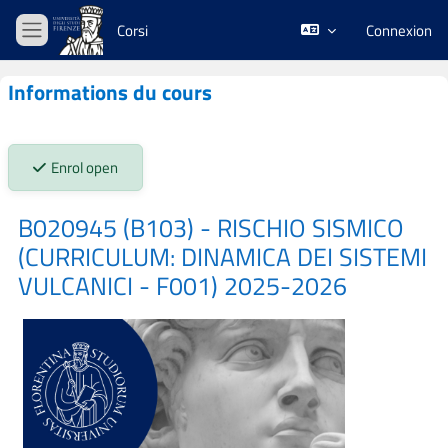
Passer au contenu principal
Corsi
Connexion
Panneau latéral
Informations du cours
Stato iscrizioni:
Enrol open
B020945 (B103) - RISCHIO SISMICO
(CURRICULUM: DINAMICA DEI SISTEMI
VULCANICI - F001) 2025-2026