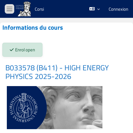
Passer au contenu principal
Corsi
Connexion
Panneau latéral
Informations du cours
Stato iscrizioni:
Enrol open
B033578 (B411) - HIGH ENERGY
PHYSICS 2025-2026