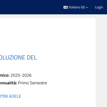
Italiano ‎(it)‎
Login
VOLUZIONE DEL
mico
:
2025-2026
nnualità
:
Primo Semestre
TINI ADELE