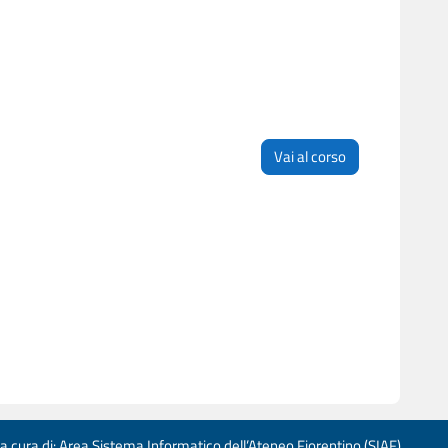
Vai al corso
 a cura di: Area Sistema Informatico dell’Ateneo Fiorentino (SIAF)