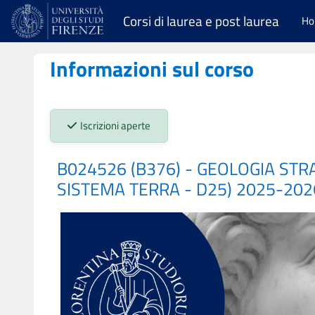
Vai al contenuto principale
Corsi di laurea e post laurea
H
Informazioni sul corso
Stato iscrizioni:
Iscrizioni aperte
B024526 (B376) - GEOLOGIA STR
SISTEMA TERRA - D25) 2025-202