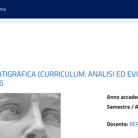
ome
ATIGRAFICA (CURRICULUM: ANALISI ED E
6
Anno accade
Semestre / A
Docente:
BER