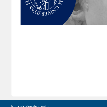
Non sei collegato. (
Login
)