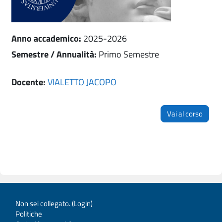
Anno accademico
:
2025-2026
Semestre / Annualità
:
Primo Semestre
Docente:
VIALETTO JACOPO
Vai al corso
Non sei collegato. (
Login
)
Politiche