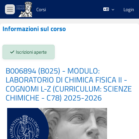
Vai al contenuto principale
Corsi
Login
Pannello laterale
Informazioni sul corso
Stato iscrizioni:
Iscrizioni aperte
B006894 (B025) - MODULO:
LABORATORIO DI CHIMICA FISICA II -
COGNOMI L-Z (CURRICULUM: SCIENZE
CHIMICHE - C78) 2025-2026