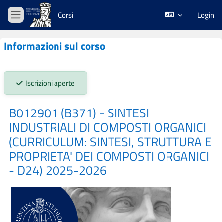
Vai al contenuto principale
Corsi
Login
Pannello laterale
Informazioni sul corso
Stato iscrizioni:
Iscrizioni aperte
B012901 (B371) - SINTESI
INDUSTRIALI DI COMPOSTI ORGANICI
(CURRICULUM: SINTESI, STRUTTURA E
PROPRIETA' DEI COMPOSTI ORGANICI
- D24) 2025-2026