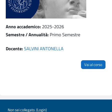
Anno accademico
:
2025-2026
Semestre / Annualità
:
Primo Semestre
Docente:
SALVINI ANTONELLA
Vai al corso
Non sei collegato. (
Login
)