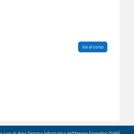
Vai al corso
 a cura di: Area Sistema Informatico dell’Ateneo Fiorentino (SIAF)