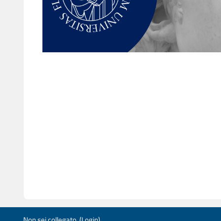
Non sei collegato. (
Login
)