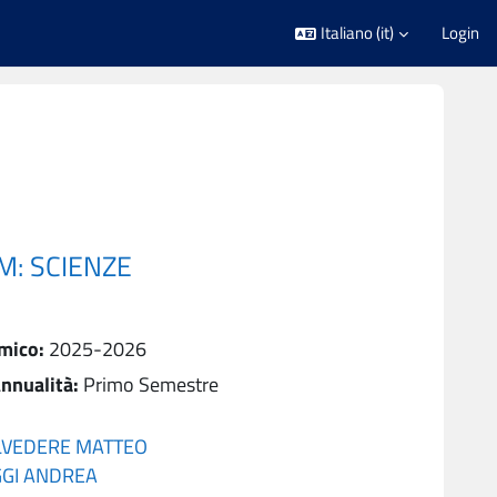
Italiano ‎(it)‎
Login
M: SCIENZE
mico
:
2025-2026
nnualità
:
Primo Semestre
LVEDERE MATTEO
GGI ANDREA