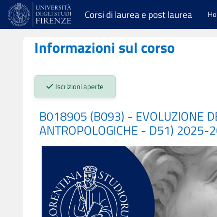
Vai al contenuto principale
Corsi di laurea e post laurea
H
Informazioni sul corso
Stato iscrizioni:
Iscrizioni aperte
B018905 (B093) - EVOLUZIONE D
ANTROPOLOGICHE - D51) 2025-