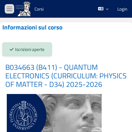
Vai al contenuto principale
Corsi
Login
Pannello laterale
Informazioni sul corso
Stato iscrizioni:
Iscrizioni aperte
B034663 (B411) - QUANTUM
ELECTRONICS (CURRICULUM: PHYSICS
OF MATTER - D34) 2025-2026