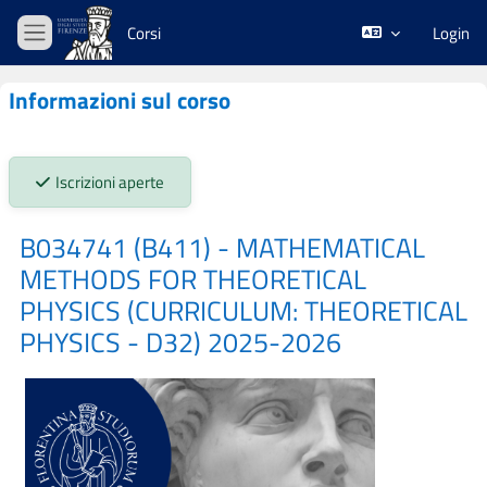
Vai al contenuto principale
Corsi
Login
Pannello laterale
Informazioni sul corso
Stato iscrizioni:
Iscrizioni aperte
B034741 (B411) - MATHEMATICAL
METHODS FOR THEORETICAL
PHYSICS (CURRICULUM: THEORETICAL
PHYSICS - D32) 2025-2026