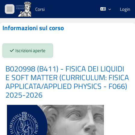
Vai al contenuto principale
Corsi
Login
Pannello laterale
Informazioni sul corso
Stato iscrizioni:
Iscrizioni aperte
B020998 (B411) - FISICA DEI LIQUIDI
E SOFT MATTER (CURRICULUM: FISICA
APPLICATA/APPLIED PHYSICS - F066)
2025-2026