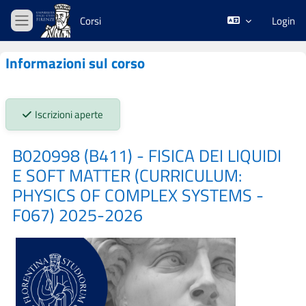
Vai al contenuto principale
Corsi
Login
Pannello laterale
Informazioni sul corso
Stato iscrizioni:
Iscrizioni aperte
B020998 (B411) - FISICA DEI LIQUIDI
E SOFT MATTER (CURRICULUM:
PHYSICS OF COMPLEX SYSTEMS -
F067) 2025-2026