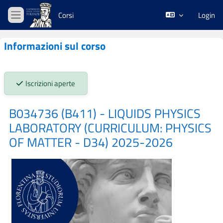
Vai al contenuto principale
Corsi
Login
Pannello laterale
Informazioni sul corso
Stato iscrizioni:
Iscrizioni aperte
B034736 (B411) - LIQUIDS PHYSICS
LABORATORY (CURRICULUM: PHYSICS
OF MATTER - D34) 2025-2026