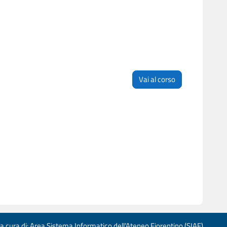
Vai al corso
 a cura di: Area Sistema Informatico dell’Ateneo Fiorentino (SIAF)