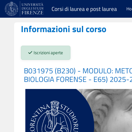
Vai al contenuto principale
Corsi di laurea e post laurea
H
Informazioni sul corso
Stato iscrizioni:
Iscrizioni aperte
B031975 (B230) - MODULO: MET
BIOLOGIA FORENSE - E65) 2025-