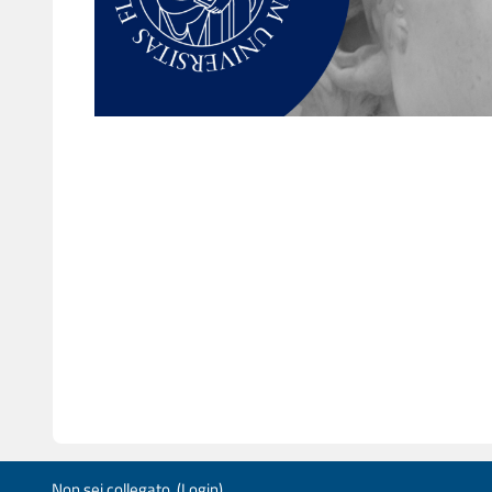
Non sei collegato. (
Login
)