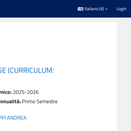
Italiano ‎(it)‎
Login
SE (CURRICULUM:
mico
:
2025-2026
nnualità
:
Primo Semestre
PPI ANDREA