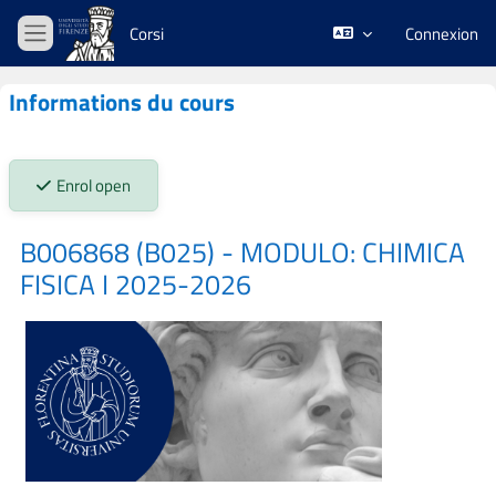
Passer au contenu principal
Corsi
Connexion
Panneau latéral
Informations du cours
Stato iscrizioni:
Enrol open
B006868 (B025) - MODULO: CHIMICA
FISICA I 2025-2026