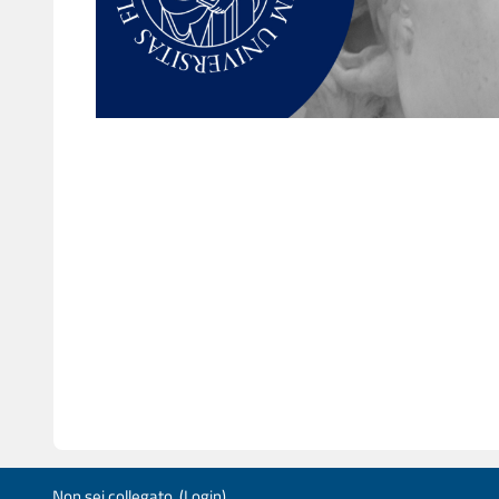
Non sei collegato. (
Login
)