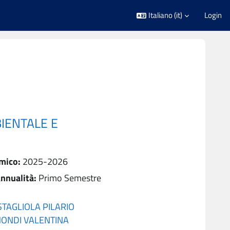
Italiano ‎(it)‎
Login
IENTALE E
mico
:
2025-2026
nnualità
:
Primo Semestre
TAGLIOLA PILARIO
MONDI VALENTINA