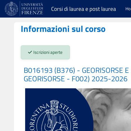
Vai al contenuto principale
Corsi di laurea e post laurea
H
Informazioni sul corso
Stato iscrizioni:
Iscrizioni aperte
B016193 (B376) - GEORISORSE 
GEORISORSE - F002) 2025-2026