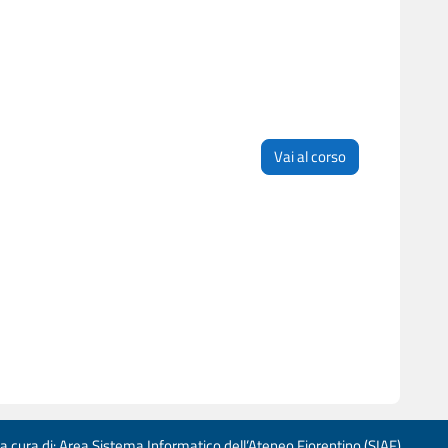
Vai al corso
 a cura di: Area Sistema Informatico dell’Ateneo Fiorentino (SIAF)