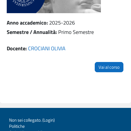
Anno accademico
:
2025-2026
Semestre / Annualità
:
Primo Semestre
Docente:
CROCIANI OLIVIA
Vai al corso
Non sei collegato. (
Login
)
Politiche