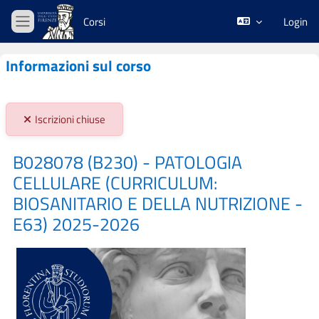
Vai al contenuto principale
Corsi
Login
Pannello laterale
Informazioni sul corso
Stato iscrizioni:
Iscrizioni chiuse
B028078 (B230) - PATOLOGIA
CELLULARE (CURRICULUM:
BIOSANITARIO E DELLA NUTRIZIONE -
E63) 2025-2026