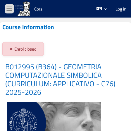
Skip to main content
Corsi
Log in
Side panel
Course information
Stato iscrizioni:
Enrol closed
B012995 (B364) - GEOMETRIA
COMPUTAZIONALE SIMBOLICA
(CURRICULUM: APPLICATIVO - C76)
2025-2026