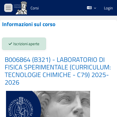
Vai al contenuto principale
Corsi
Login
Pannello laterale
Informazioni sul corso
Stato iscrizioni:
Iscrizioni aperte
B006864 (B321) - LABORATORIO DI
FISICA SPERIMENTALE (CURRICULUM:
TECNOLOGIE CHIMICHE - C79) 2025-
2026