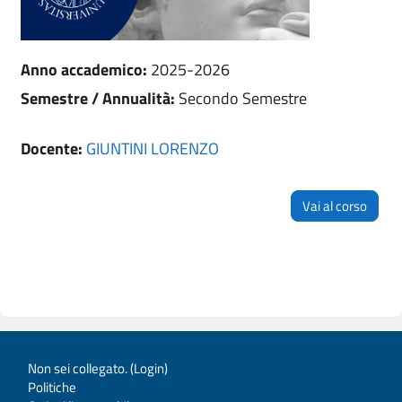
Anno accademico
:
2025-2026
Semestre / Annualità
:
Secondo Semestre
Docente:
GIUNTINI LORENZO
Vai al corso
Non sei collegato. (
Login
)
Politiche