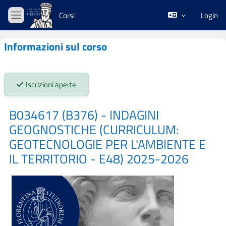
Vai al contenuto principale
Corsi
Login
Pannello laterale
Informazioni sul corso
Stato iscrizioni:
Iscrizioni aperte
B034617 (B376) - INDAGINI
GEOGNOSTICHE (CURRICULUM:
GEOTECNOLOGIE PER L'AMBIENTE E
IL TERRITORIO - E48) 2025-2026