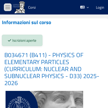
Vai al contenuto principale
Corsi
Login
Pannello laterale
Informazioni sul corso
Stato iscrizioni:
Iscrizioni aperte
B034671 (B411) - PHYSICS OF
ELEMENTARY PARTICLES
(CURRICULUM: NUCLEAR AND
SUBNUCLEAR PHYSICS - D33) 2025-
2026