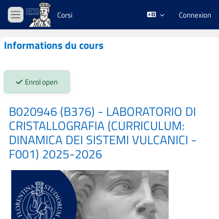
Passer au contenu principal
Corsi
Connexion
Panneau latéral
Informations du cours
Stato iscrizioni:
Enrol open
B020946 (B376) - LABORATORIO DI
CRISTALLOGRAFIA (CURRICULUM:
DINAMICA DEI SISTEMI VULCANICI -
F001) 2025-2026