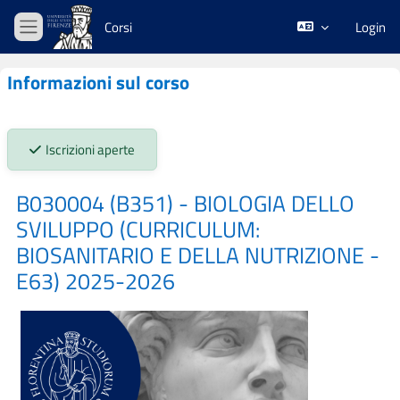
Vai al contenuto principale
Corsi
Login
Pannello laterale
Informazioni sul corso
Stato iscrizioni:
Iscrizioni aperte
B030004 (B351) - BIOLOGIA DELLO
SVILUPPO (CURRICULUM:
BIOSANITARIO E DELLA NUTRIZIONE -
E63) 2025-2026