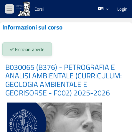
Vai al contenuto principale
Corsi
Login
Pannello laterale
Informazioni sul corso
Stato iscrizioni:
Iscrizioni aperte
B030065 (B376) - PETROGRAFIA E
ANALISI AMBIENTALE (CURRICULUM:
GEOLOGIA AMBIENTALE E
GEORISORSE - F002) 2025-2026