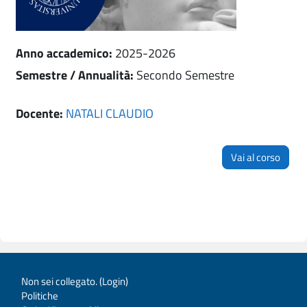
Anno accademico
:
2025-2026
Semestre / Annualità
:
Secondo Semestre
Docente:
NATALI CLAUDIO
Vai al corso
Non sei collegato. (
Login
)
Politiche