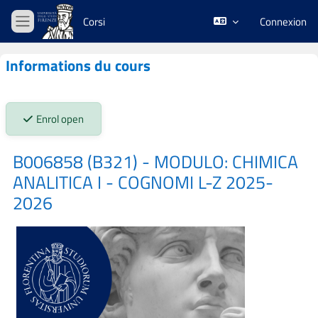
Passer au contenu principal
Corsi
Connexion
Panneau latéral
Informations du cours
Stato iscrizioni:
Enrol open
B006858 (B321) - MODULO: CHIMICA
ANALITICA I - COGNOMI L-Z 2025-
2026