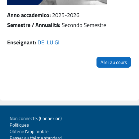
Anno accademico
:
2025-2026
Semestre / Annualità
:
Secondo Semestre
Enseignant:
DEI LUIGI
Aller au cours
Non connecté. (
Connexion
)
Politiques
Obtenir l’app mobile
Passer au thème standard