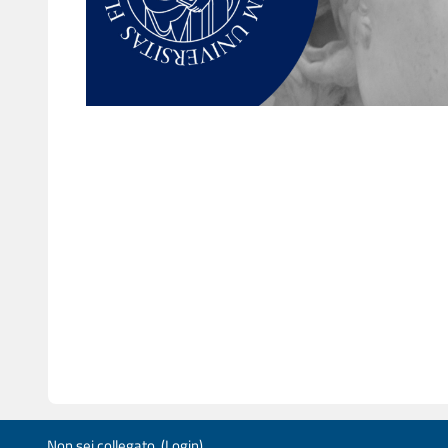
Non sei collegato. (
Login
)