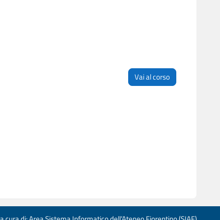
Vai al corso
 a cura di: Area Sistema Informatico dell’Ateneo Fiorentino (SIAF)