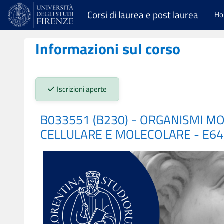
Vai al contenuto principale
Corsi di laurea e post laurea
H
Informazioni sul corso
Stato iscrizioni:
Iscrizioni aperte
B033551 (B230) - ORGANISMI M
CELLULARE E MOLECOLARE - E64