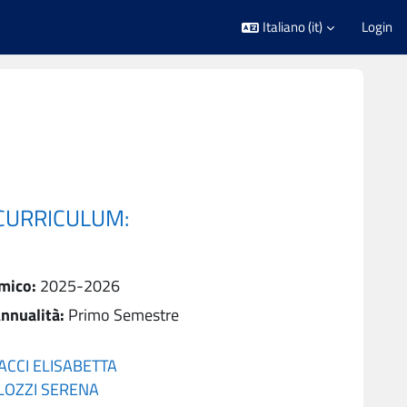
Italiano ‎(it)‎
Login
(CURRICULUM:
mico
:
2025-2026
nnualità
:
Primo Semestre
CCI ELISABETTA
LOZZI SERENA