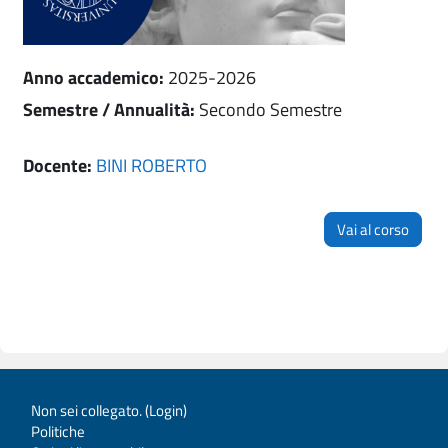
Anno accademico
:
2025-2026
Semestre / Annualità
:
Secondo Semestre
Docente:
BINI ROBERTO
Vai al corso
Non sei collegato. (
Login
)
Politiche