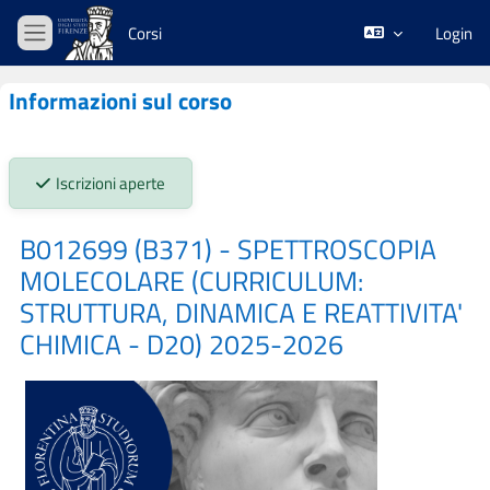
Vai al contenuto principale
Corsi
Login
Pannello laterale
Informazioni sul corso
Stato iscrizioni:
Iscrizioni aperte
B012699 (B371) - SPETTROSCOPIA
MOLECOLARE (CURRICULUM:
STRUTTURA, DINAMICA E REATTIVITA'
CHIMICA - D20) 2025-2026