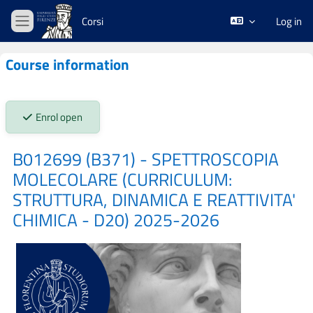
Skip to main content
Corsi
Log in
Side panel
Course information
Stato iscrizioni:
Enrol open
B012699 (B371) - SPETTROSCOPIA
MOLECOLARE (CURRICULUM:
STRUTTURA, DINAMICA E REATTIVITA'
CHIMICA - D20) 2025-2026