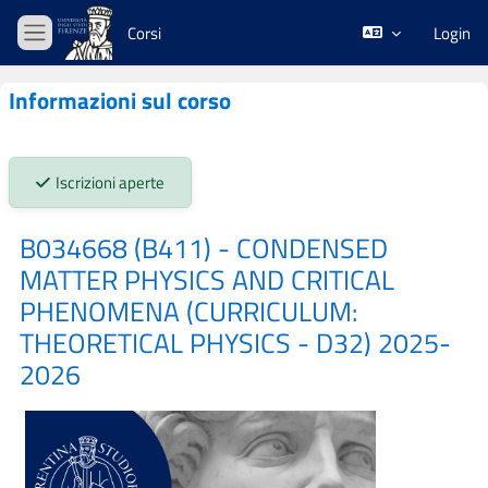
Vai al contenuto principale
Corsi
Login
Pannello laterale
Informazioni sul corso
Stato iscrizioni:
Iscrizioni aperte
B034668 (B411) - CONDENSED
MATTER PHYSICS AND CRITICAL
PHENOMENA (CURRICULUM:
THEORETICAL PHYSICS - D32) 2025-
2026