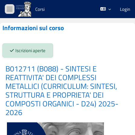
Vai al contenuto principale
Corsi
Login
Pannello laterale
Informazioni sul corso
Stato iscrizioni:
Iscrizioni aperte
B012711 (B088) - SINTESI E
REATTIVITA' DEI COMPLESSI
METALLICI (CURRICULUM: SINTESI,
STRUTTURA E PROPRIETA' DEI
COMPOSTI ORGANICI - D24) 2025-
2026