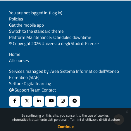
You are not logged in. (
Log in
)
Policies
Get the mobile app
Switch to the standard theme
Platform Maintenance: scheduled downtime
© Copyright 2026 Università degli Studi di Firenze
Home
All courses
Services managed by: Area Sistema Informatico dell’Ateneo
Fiorentino (SIAF)
Settore Digital learning
Support Team Contact
x
By continuing on this site, you consent to the use of cookies:
Powered by
Moodle
Informativa trattamento dati personali
Termini di utilizzo e diritti d'autore
Continue