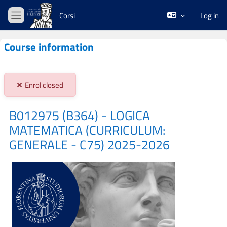
Skip to main content
Corsi
Log in
Side panel
Course information
Stato iscrizioni:
Enrol closed
B012975 (B364) - LOGICA
MATEMATICA (CURRICULUM:
GENERALE - C75) 2025-2026