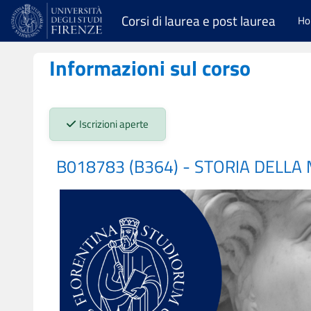
Vai al contenuto principale
Corsi di laurea e post laurea
H
Informazioni sul corso
Stato iscrizioni:
Iscrizioni aperte
B018783 (B364) - STORIA DELLA