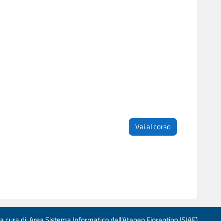
Vai al corso
 a cura di: Area Sistema Informatico dell’Ateneo Fiorentino (SIAF)