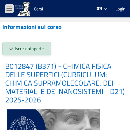
Vai al contenuto principale
Corsi
Login
Pannello laterale
Informazioni sul corso
Stato iscrizioni:
Iscrizioni aperte
B012847 (B371) - CHIMICA FISICA
DELLE SUPERFICI (CURRICULUM:
CHIMICA SUPRAMOLECOLARE, DEI
MATERIALI E DEI NANOSISTEMI - D21)
2025-2026