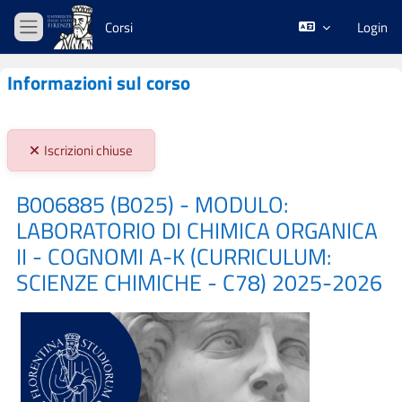
Vai al contenuto principale
Corsi
Login
Pannello laterale
Informazioni sul corso
Stato iscrizioni:
Iscrizioni chiuse
B006885 (B025) - MODULO:
LABORATORIO DI CHIMICA ORGANICA
II - COGNOMI A-K (CURRICULUM:
SCIENZE CHIMICHE - C78) 2025-2026