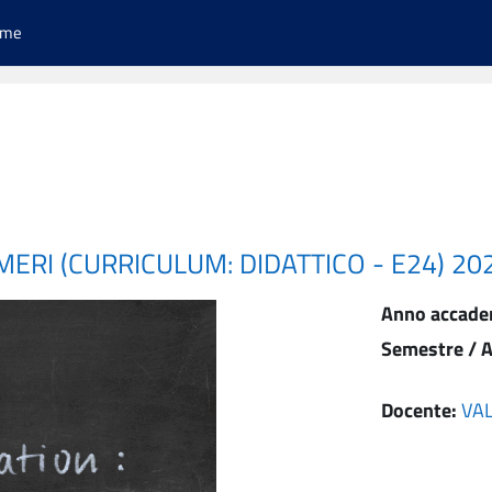
ome
MERI (CURRICULUM: DIDATTICO - E24) 2
Anno accade
Semestre / A
Docente:
VA