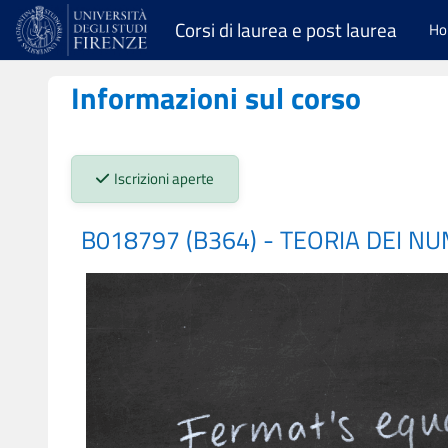
Vai al contenuto principale
Corsi di laurea e post laurea
H
Informazioni sul corso
Stato iscrizioni:
Iscrizioni aperte
B018797 (B364) - TEORIA DEI NU