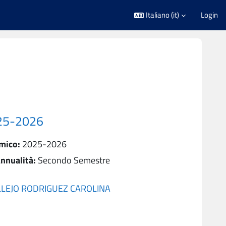
Italiano ‎(it)‎
Login
025-2026
mico
:
2025-2026
nnualità
:
Secondo Semestre
LLEJO RODRIGUEZ CAROLINA