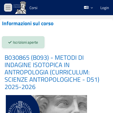
Vai al contenuto principale
Corsi
Login
Pannello laterale
Informazioni sul corso
Stato iscrizioni:
Iscrizioni aperte
B030865 (B093) - METODI DI
INDAGINE ISOTOPICA IN
ANTROPOLOGIA (CURRICULUM:
SCIENZE ANTROPOLOGICHE - D51)
2025-2026