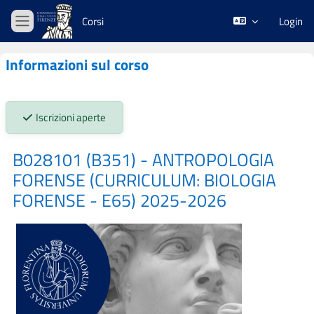
Vai al contenuto principale
Corsi
Login
Pannello laterale
Informazioni sul corso
Stato iscrizioni:
Iscrizioni aperte
B028101 (B351) - ANTROPOLOGIA
FORENSE (CURRICULUM: BIOLOGIA
FORENSE - E65) 2025-2026