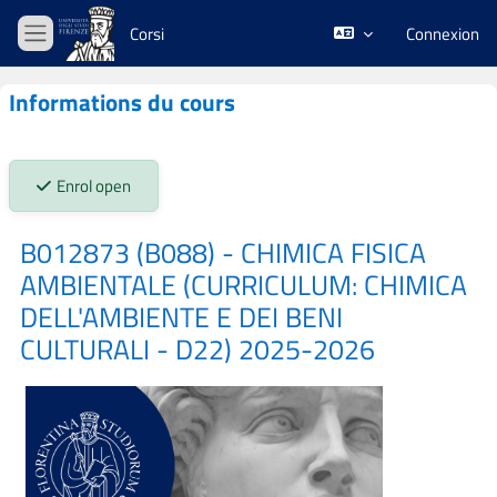
Passer au contenu principal
Corsi
Connexion
Panneau latéral
Informations du cours
Stato iscrizioni:
Enrol open
B012873 (B088) - CHIMICA FISICA
AMBIENTALE (CURRICULUM: CHIMICA
DELL'AMBIENTE E DEI BENI
CULTURALI - D22) 2025-2026