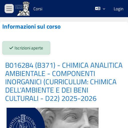
Vai al contenuto principale
Corsi
Login
Pannello laterale
Informazioni sul corso
Stato iscrizioni:
Iscrizioni aperte
B016284 (B371) - CHIMICA ANALITICA
AMBIENTALE - COMPONENTI
INORGANICI (CURRICULUM: CHIMICA
DELL'AMBIENTE E DEI BENI
CULTURALI - D22) 2025-2026