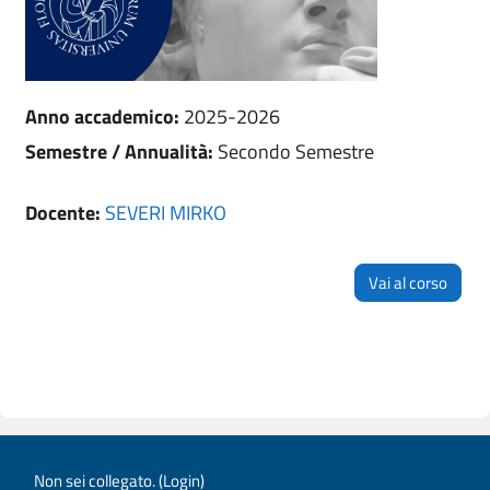
Anno accademico
:
2025-2026
Semestre / Annualità
:
Secondo Semestre
Docente:
SEVERI MIRKO
Vai al corso
Non sei collegato. (
Login
)